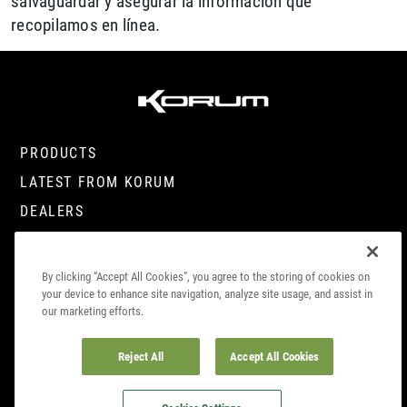
salvaguardar y asegurar la información que
recopilamos en línea.
PRODUCTS
LATEST FROM KORUM
DEALERS
CONTACT
By clicking “Accept All Cookies”, you agree to the storing of cookies on
your device to enhance site navigation, analyze site usage, and assist in
our marketing efforts.
© COPYRIGHT 2023. KORUM, PART OF
PRESTON INNOVATIONS LIMITED
. ALL
RIGHTS RESERVED
Reject All
Accept All Cookies
COOKIE
SITE
DATA SUBJECT ACCESS
COMPLIANCE
POLICY
TERMS
REQUEST
INFO
CAREERS