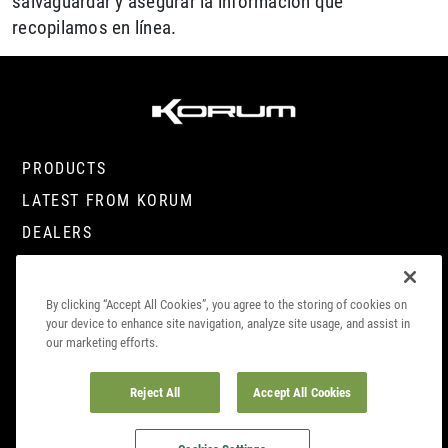
salvaguardar y asegurar la información que
recopilamos en línea.
PRODUCTS
LATEST FROM KORUM
DEALERS
CONTACT
By clicking “Accept All Cookies”, you agree to the storing of cookies on
your device to enhance site navigation, analyze site usage, and assist in
our marketing efforts.
© COPYRIGHT 2023. KORUM, PART OF
PRESTON INNOVATIONS LIMITED
. ALL
RIGHTS RESERVED
Reject All
Accept All Cookies
COOKIE
SITE
DATA SUBJECT ACCESS
COMPLIANCE
POLICY
TERMS
REQUEST
INFO
CAREERS